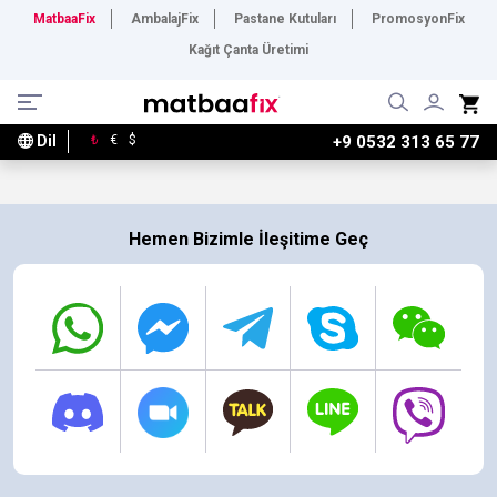
MatbaaFix
AmbalajFix
Pastane Kutuları
PromosyonFix
Kağıt Çanta Üretimi
Dil
₺
€
$
+9 0532 313 65 77
Hemen Bizimle İleşitime Geç