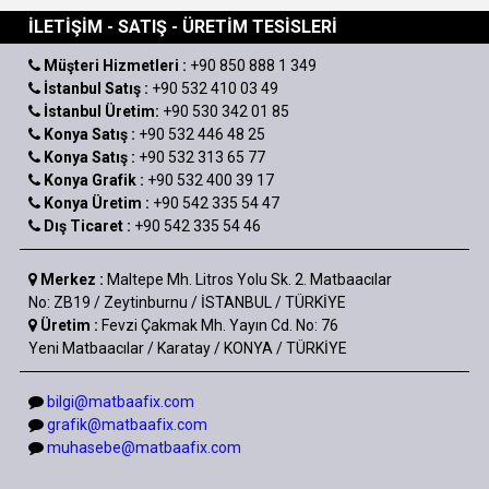
İLETİŞİM - SATIŞ - ÜRETİM TESİSLERİ
Müşteri Hizmetleri :
+90 850 888 1 349
İstanbul Satış :
+90 532 410 03 49
İstanbul Üretim:
+90 530 342 01 85
Konya Satış :
+90 532 446 48 25
Konya Satış :
+90 532 313 65 77
Konya Grafik :
+90 532 400 39 17
Konya Üretim :
+90 542 335 54 47
Dış Ticaret :
+90 542 335 54 46
Merkez :
Maltepe Mh. Litros Yolu Sk. 2. Matbaacılar
No: ZB19 / Zeytinburnu / İSTANBUL / TÜRKİYE
Üretim :
Fevzi Çakmak Mh. Yayın Cd. No: 76
Yeni Matbaacılar / Karatay / KONYA / TÜRKİYE
bilgi@matbaafix.com
grafik@matbaafix.com
muhasebe@matbaafix.com